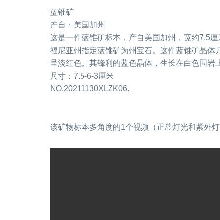
蓝锥矿
产自：美国加州
这是一件蓝锥矿标本，产自美国加州，宽约7.5厘
福尼亚州指定蓝锥矿为州宝石。这件蓝锥矿晶体
呈淡红色。其锋利的蓝色晶体，生长在白色围岩
尺寸：7.5-6-3厘米
NO.20211130XLZK06.
该矿物标本多角度的1个视频（正常灯光和紫外灯