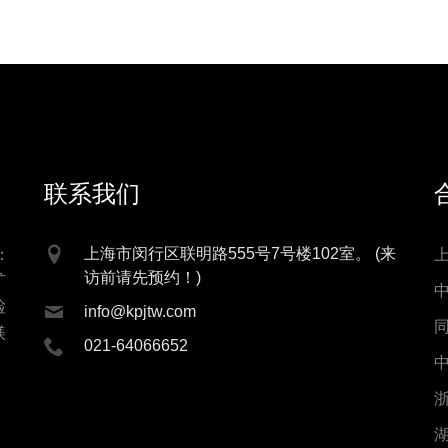
联系我们
上海市闵行区联明路555号7号楼102室。 (来
：
访前请先预约！)
矿
检
info@kpjtw.com
镁
021-64066652