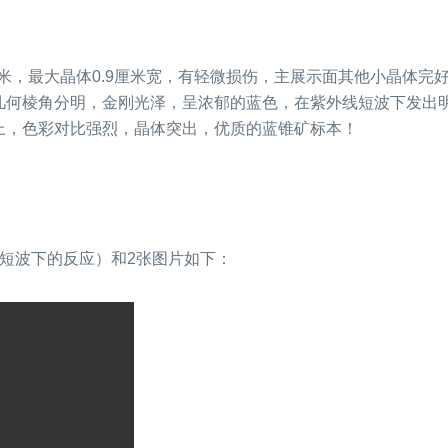
米，最大晶体0.9厘米宽，有轻微损伤，主展示面其他小晶体完好
几何棱角分明，金刚光泽，呈浓郁的蓝色，在紫外线短波下发出
上，色彩对比强烈，晶体突出，优质的蓝锥矿标本！
短波下的反应）和2张图片如下：