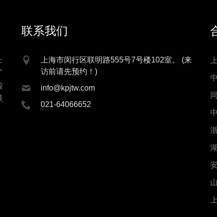
联系我们
上海市闵行区联明路555号7号楼102室。 (来
：
访前请先预约！)
矿
检
info@kpjtw.com
镁
021-64066652