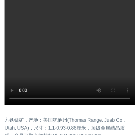
方铁锰矿，产地：美国犹他州(Thomas Range, Juab Co.,
Utah, USA)，尺寸：1.1-0.93-0.88厘米，顶级金属结晶质