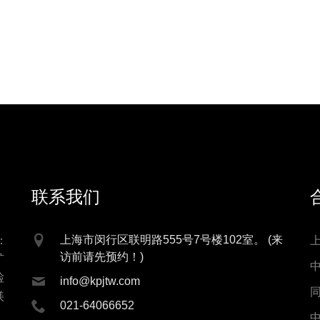
联系我们
上海市闵行区联明路555号7号楼102室。 (来
：
访前请先预约！)
矿
检
info@kpjtw.com
镁
021-64066652