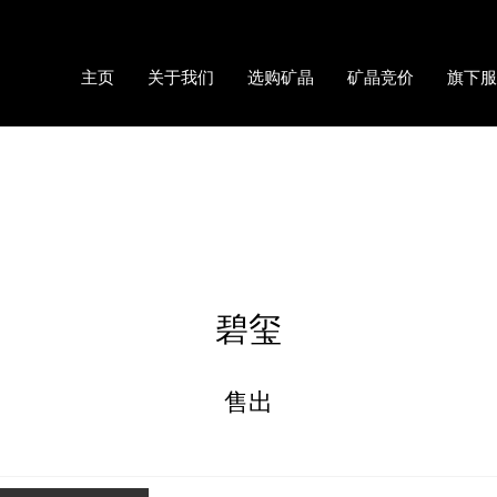
主页
关于我们
选购矿晶
矿晶竞价
旗下服
碧玺
售出