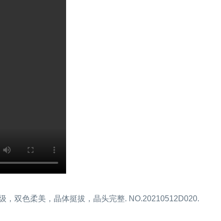
, 宝石级，双色柔美，晶体挺拔，晶头完整. NO.20210512D020.