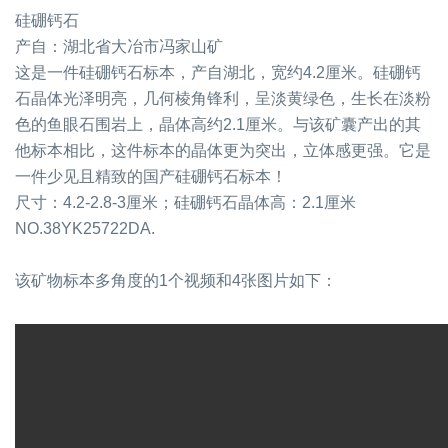
硅硼钙石
产自：湖北省大冶市冯家山矿
这是一件硅硼钙石标本，产自湖北，宽约4.2厘米。硅硼钙
石晶体光泽明亮，几何棱角锋利，呈淡黄绿色，生长在淡粉
色的鱼眼石围岩上，晶体高约2.1厘米。与该矿囊产出的其
他标本相比，这件标本的晶体更为突出，立体感更强。它是
一件少见且精致的国产硅硼钙石标本！
尺寸：4.2-2.8-3厘米；硅硼钙石晶体高：2.1厘米
NO.38YK25722DA.
该矿物标本多角度的1个视频和4张图片如下：